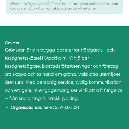
offerten. Vi följer även GDPR och har en integritetspolicy som du kan
läsa under våra villkor. Kontakta oss om du vill veta mer.
Om oss
Grönskan
är din trygga partner för trädgårds- och
fastighetsskötsel i Stockholm. Vi hjälper
fastighetsägare, bostadsrättsföreningar och företag
att skapa och ta hand om gröna, välskötta utemiljöer
året runt. Med personlig service, tydlig kommunikation
och ett genuint engagemang ser vi till att allt fungerar
– från snöröjning till häckklippning.
Organisationsnummer:
559103-3021