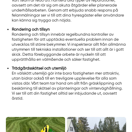
Vårt team är redo att hantera alla typer av reparationer,
oavsett om det rör sig om akuta åtgärder eller planerade
underhållsarbeten. Genom att erbjuda snabb respons på
felanmälningar ser vi till att dina hyresgäster eller användare
kan känna sig trygga och nöjda.
Rondering och tillsyn
Rondering och tillsyn innebär regelbundna kontroller av
fastigheten för att upptäcka eventuella problem innan de
utvecklas till större bekymmer. Vi inspekterar allt från allmänna
utrymmen till tekniska installationer och ser till att allt är i gott
skick. Detta förebyggande arbete är nyckeln till att
upprätthålla en välmående och säker fastighet.
Trädgårdsskötsel och utemiljö
En välskött utemiljö gör inte bara fastigheten mer attraktiv,
utan bidrar också till en trevligare upplevelse för alla som
vistas där. Vårt team tar hand om allt från gräsklippning och
beskärning till skötsel av planteringar och vinterväghållning.
Vi ser till att din fastighet alltid ser inbjudande ut, oavsett
årstid.